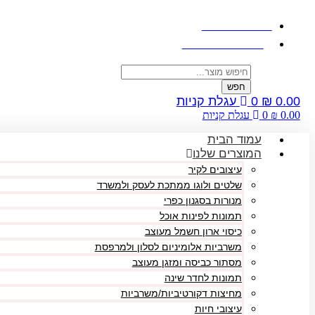
דלג
לתוכן
058.470.4900
התחבר / הירשם
Products
search
חפש
0.00
₪
0
עגלת קניות
0.00
₪
0
עגלת קניות
עמוד הבית
המוצרים שלנו
עיצובים לקיר
שלטים ולוגו ממתכת לעסק ולמשרד
מנורות בסגנון כפרי
תמונות לפינות אוכל
כיסוי ארון חשמל מעוצב
משרביות אלומיניום לסלון ולמרפסת
מסתור כביסה ומזגן מעוצב
תמונות לחדר שינה
מחיצות דקורטיביות/משרביות
עיצובי חיות