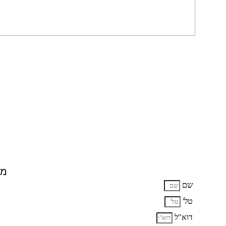
מח
שם
טל'
דוא"ל