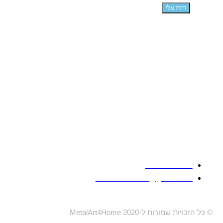
חזרו אלי
058-4704800
metalart4home@gmail.com
© כל הזכויות שמורות ל-MetalArt4Home 2020