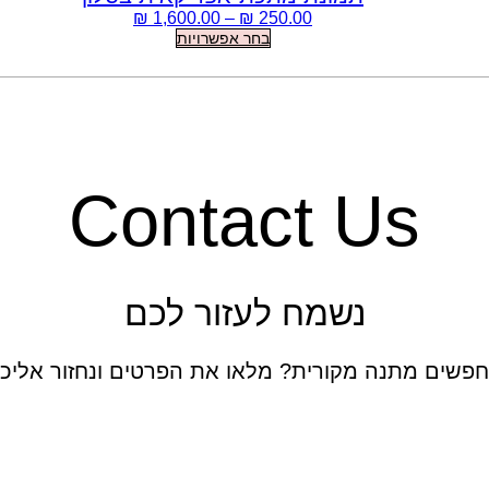
את
טווח
₪
1,600.00
–
₪
250.00
האפשרויות
למוצר
מחירים:
בחר אפשרויות
בעמוד
זה
המוצר
יש
עד
מספר
סוגים.
ניתן
לבחור
את
Contact Us
האפשרויות
בעמוד
המוצר
נשמח לעזור לכם
פשים מתנה מקורית? מלאו את הפרטים ונחזור אליכ