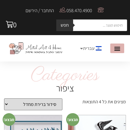
058.470.4900
התחבר / הירשם
0
חפש
עברית
English
Categories
אודות MetalArt4Home
הבלוג של Metal Art
ציפור
מציגים את כל ⁦4⁩ התוצאות
מבצע!
מבצע!