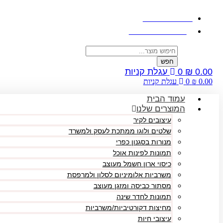
דלג
לתוכן
058.470.4900
התחבר / הירשם
Products
search
חפש
0.00
₪
0
עגלת קניות
0.00
₪
0
עגלת קניות
עמוד הבית
המוצרים שלנו
עיצובים לקיר
שלטים ולוגו ממתכת לעסק ולמשרד
מנורות בסגנון כפרי
תמונות לפינות אוכל
כיסוי ארון חשמל מעוצב
משרביות אלומיניום לסלון ולמרפסת
מסתור כביסה ומזגן מעוצב
תמונות לחדר שינה
מחיצות דקורטיביות/משרביות
עיצובי חיות