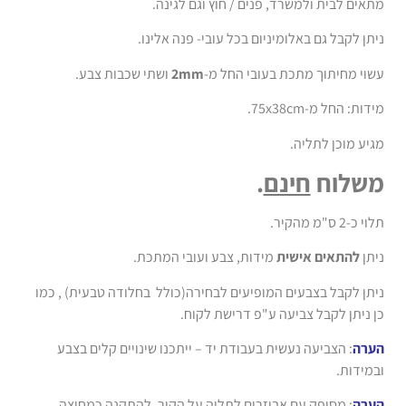
מתאים לבית ולמשרד, פנים / חוץ וגם לגינה.
ניתן לקבל גם באלומיניום בכל עובי- פנה אלינו.
עשוי מחיתוך מתכת בעובי החל מ-
2mm
ושתי שכבות צבע.
מידות: החל מ-75x38cm.
מגיע מוכן לתליה.
משלוח
חינם
.
תלוי כ-2 ס"מ מהקיר.
ניתן
להתאים אישית
מידות, צבע ועובי המתכת.
ניתן לקבל בצבעים המופיעים לבחירה(כולל בחלודה טבעית) , כמו
כן ניתן לקבל צביעה ע"פ דרישת לקוח.
הערה
: הצביעה נעשית בעבודת יד – ייתכנו שינויים קלים בצבע
ובמידות.
הערה
: מסופק עם אביזרים לתליה על הקיר, להתקנה כמחיצה