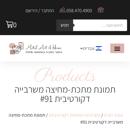
058.470.4900
התחבר / הירשם
0
חפש
עברית
English
Products
אודות MetalArt4Home
הבלוג של Metal Art
תמונת מתכת-מחיצה משרבייה
דקורטיבית #91
עמוד הבית
/
משרביות ומחיצות דקורטיביות
/ תמונת מתכת-מחיצה
משרבייה דקורטיבית #91