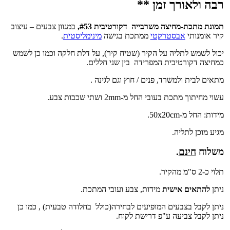
**
יה דקורטיבית #53,
במגוון צבעים – עיצוב
מתכת בגישה
מינימליסטית
.
יר (שטיח קיר), על דלת חלקה וכמו כן לשמש
ידה בין שני חללים.
 / חוץ וגם לגינה .
תי שכבות צבע.
ת, צבע ועובי המתכת.
עים לבחירה(כולל בחלודה טבעית) , כמו כן
ישת לקוח.