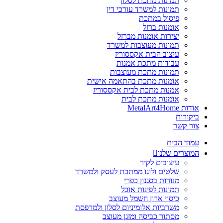
תמונות מתכת לסלון
תמונות למשרד עורכי דין
פיסול במתכת
אומנות ברזל
יצירות אומנות מברזל
תמונות מעוצבות למשרד
עיצוב הבית אקססוריז
עבודות מתכת אמנות
תמונות מתכת מעוצבות
אומנות מתכת בהתאמה אישית
אמנות מתכת לבית אקססוריז
אומנות מתכת לבית
אודות MetalArt4Home
ביקורות
צור קשר
עמוד הבית
המוצרים שלנו
עיצובים לקיר
שלטים ולוגו ממתכת לעסק ולמשרד
מנורות בסגנון כפרי
תמונות לפינות אוכל
כיסוי ארון חשמל מעוצב
משרביות אלומיניום לסלון ולמרפסת
מסתור כביסה ומזגן מעוצב