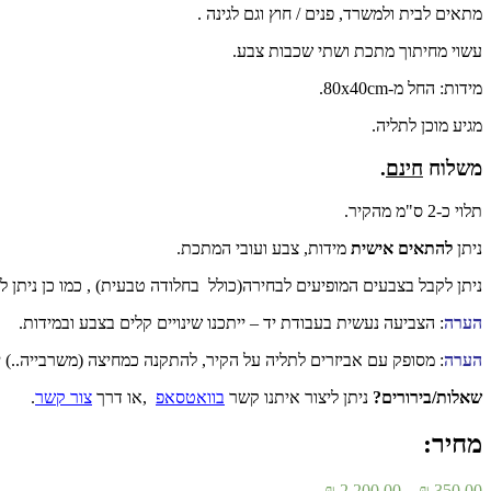
מתאים לבית ולמשרד, פנים / חוץ וגם לגינה .
עשוי מחיתוך מתכת ושתי שכבות צבע.
מידות: החל מ-80x40cm.
מגיע מוכן לתליה.
משלוח
חינם
.
תלוי כ-2 ס"מ מהקיר.
ניתן
להתאים אישית
מידות, צבע ועובי המתכת.
ניתן לקבל בצבעים המופיעים לבחירה(כולל בחלודה טבעית) , כמו כן ניתן 
הערה
: הצביעה נעשית בעבודת יד – ייתכנו שינויים קלים בצבע ובמידות.
הערה
: מסופק עם אביזרים לתליה על הקיר, להתקנה כמחיצה (משרבייה..)
שאלות/בירורים?
ניתן ליצור איתנו קשר
בוואטסאפ
,או דרך
צור קשר
.
מחיר:
טווח
₪
2,200.00
–
₪
350.00