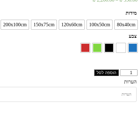
מחירים:
מידות
עד
200x100cm
150x75cm
120x60cm
100x50cm
80x40cm
צבע
כמות
הוספה לסל
של
הערות
תמונת
מתכת-מחיצה
דקורטיבית
#116