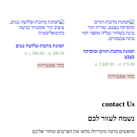
תמונת מתכת-שלושה נגנים
תמונת מתכת-תווים ומוסיקה
טווח
₪
1,300.00
–
₪
280.00
בצבע
מחירים:
למוצר
טווח
₪
2,800.00
–
₪
270.00
בחר אפשרויות
זה
עד
מחירים:
למוצר
יש
בחר אפשרויות
זה
מספר
עד
יש
סוגים.
מספר
ניתן
סוגים.
לבחור
ניתן
את
contact Us
לבחור
האפשרויות
את
בעמוד
האפשרויות
המוצר
נשמח לעזור לכם
בעמוד
המוצר
מחפשים מתנה מקורית? מלאו את הפרטים ונחזור אליכם