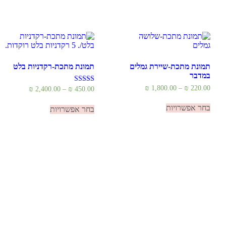
תמונת מתכת-שיירת גמלים
תמונת מתכת-רקדניות בלט
במדבר
טווח
₪
1,800.00
–
₪
220.00
טווח
דורג
₪
2,400.00
–
₪
450.00
5.00
מחירים:
מחירים:
למוצר
למוצר
מתוך 5
בחר אפשרויות
זה
בחר אפשרויות
זה
עד
עד
יש
יש
מספר
מספר
סוגים.
סוגים.
ניתן
ניתן
לבחור
לבחור
את
את
האפשרויות
האפשרויות
בעמוד
בעמוד
המוצר
המוצר