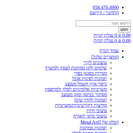
דלג
058.470.4900
לתוכן
התחבר / הירשם
Products
search
חפש
0.00
₪
0
עגלת קניות
0.00
₪
0
עגלת קניות
עמוד הבית
המוצרים שלנו
עיצובים לקיר
שלטים ולוגו ממתכת לעסק ולמשרד
מנורות בסגנון כפרי
תמונות לפינות אוכל
כיסוי ארון חשמל מעוצב
משרביות אלומיניום לסלון ולמרפסת
מסתור כביסה ומזגן מעוצב
תמונות לחדר שינה
מחיצות דקורטיביות/משרביות
עיצובי חיות
עיצובי מתגי תאורה
הבלוג של Metal Art
תמונות ממתכת