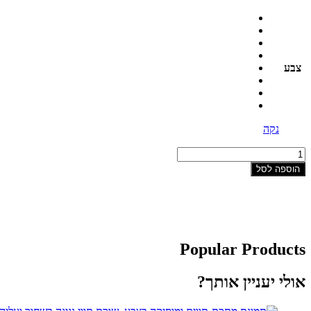
צבע
נקה
כמות
של
הוספה לסל
תמונת
מתכת-הפסנתרן
Popular Products
אולי יעניין אותך?