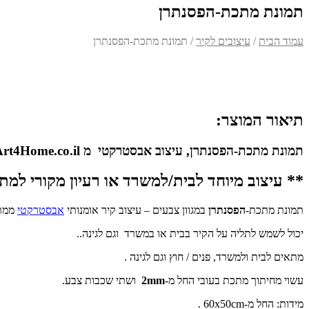
תמונת מתכת-הפסנתרן
עמוד הבית
/
עיצובים לקיר
/ תמונת מתכת-הפסנתרן
תיאור המוצר:
תמונת מתכת-הפסנתרן, עיצוב אבסטרקטי מ MetalArt4Home.co.il
** עיצוב מיוחד לבית/למשרד או רעיון מקורי למת
תמונת מתכת-
הפסנתרן
במגוון צבעים – עיצוב קיר אומנותי
אבסטרקטי
ממת
יכול לשמש לתליה על הקיר בבית או במשרד וגם לגינה..
מתאים לבית ולמשרד, פנים / חוץ וגם לגינה .
עשוי מחיתוך מתכת בעובי החל מ-
2mm
ושתי שכבות צבע.
מידות: החל מ-60x50cm .