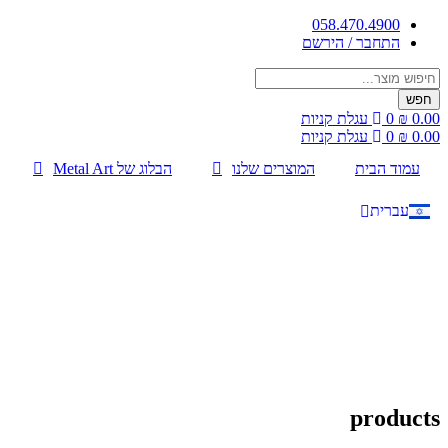
דלג
058.470.4900
לתוכן
התחבר / הירשם
Products
search
חפש
0.00
₪
0
עגלת קניות
0.00
₪
0
עגלת קניות
עמוד הבית
המוצרים שלנו
הבלוג של Metal Art
עברית
English
products