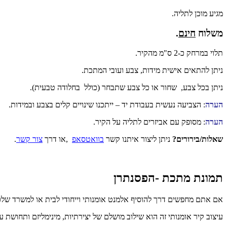
מגיע מוכן לתליה.
משלוח
חינם
.
תלוי במרחק כ-2 ס"מ מהקיר.
ניתן להתאים אישית מידות, צבע ועובי המתכת.
ניתן בכל צבע, שחור או כל צבע שתבחר (כולל בחלודה טבעית).
הערה
: הצביעה נעשית בעבודת יד – ייתכנו שינויים קלים בצבע ובמידות.
הערה
: מסופק עם אביזרים לתליה על הקיר.
שאלות/בירורים?
ניתן ליצור איתנו קשר
בוואטסאפ
,או דרך
צור קשר
.
תמונת מתכת -הפסנתרן
אם אתם מחפשים דרך להוסיף אלמנט אומנותי וייחודי לבית או למשרד של
עיצוב קיר אומנותי זה הוא שילוב מושלם של יצירתיות, מינימליזם ותחוש