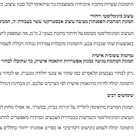
התמונות עשויות מתכת איכותית ומעוצבות כך שיתאימו לכל סגנון עיצוב, בין
עיצוב מינימליסטי וייחודי
תמונת המתכת-
הפסנתרן
מציעה עיצוב אבסטרקטי עשוי בעבודת יד, המביא
העיצוב המינימליסטי מבוסס על חיתוך מתכת בעובי 2 מ"מ, מה שמספק לתמונה יציבות ועמידות לאורך זמן.
באמצעות שתי שכבות צבע, התמונות מקבלות עמידות גבוהה ויכולת לשמור על
גמישות עיצובית אישית
תמונת המתכת מגיעה במגוון אפשרויות התאמה אישית, כך שתוכלו לבחור 
ניתן לבחור בצבעים קלאסיים כמו שחור או צבעי חלודה טבעית, או לבחור בע
התמונה יכולה להיות מותאמת אישית לפי הצרכים שלכם, הן מבחינת הגודל ו
שימושים רבים
תמונת המתכת מתאימה לתלייה על קירות בבית, במשרד, או אפילו מחוץ לבי
העיצוב המינימליסטי והגמישות בבבחירת הצבעים ובמידות מאפשרים להתא
התמונה יכולה לשמש כקישוט דקורטיבי או כפריט אומנותי ייחודי בחללים ציב