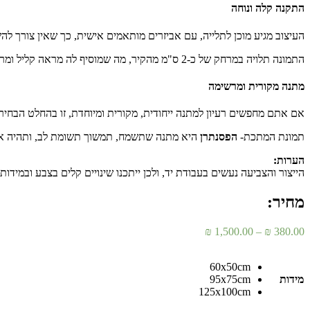
התקנה קלה ונוחה
העיצוב מגיע מוכן לתלייה, עם אביזרים מותאמים אישית, כך שאין צורך לה
התמונה תלויה במרחק של כ-2 ס"מ מהקיר, מה שמוסיף לה מראה קליל ומרשים. המשלוח מגיע
מתנה מקורית ומרשימה
אם אתם מחפשים רעיון למתנה ייחודית, מקורית ומיוחדת, זו בהחלט הבחי
תמונת המתכת-
הפסנתרן
היא מתנה שתשמח, תמשוך תשומת לב, ותהיה אהובה
הערות:
הייצור והצביעה נעשים בעבודת יד, ולכן ייתכנו שינויים קלים בצבע ובמידות.
מחיר:
טווח
₪
1,500.00
–
₪
380.00
מחירים:
60x50cm
עד
מידות
95x75cm
125x100cm