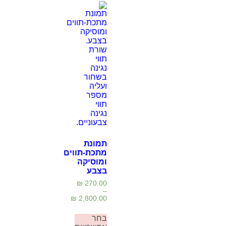
תמונת
מתכת-תווים
ומוסיקה
בצבע
₪
270.00
–
₪
2,800.00
בחר