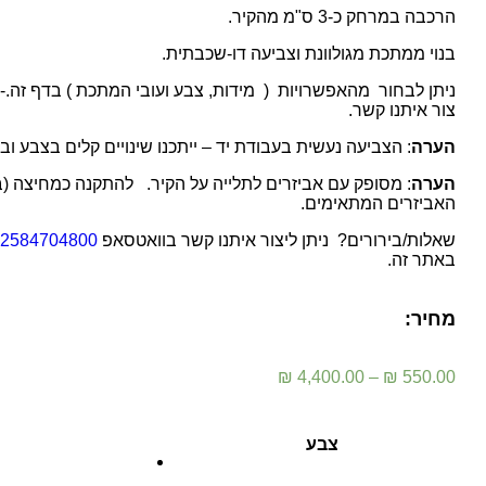
הרכבה במרחק כ-3 ס"מ מהקיר.
בנוי ממתכת מגולוונת וצביעה דו-שכבתית.
ניתן לבחור מהאפשרויות ( מידות, צבע ועובי המתכת ) בדף זה.-
צור איתנו קשר.
הערה
: הצביעה נעשית בעבודת יד – ייתכנו שינויים קלים בצבע וב
הערה
: מסופק עם אביזרים לתלייה על הקיר. להתקנה כמחיצה (בנ
האביזרים המתאימים.
שאלות/בירורים? ניתן ליצור איתנו קשר בוואטסאפ
72584704800
באתר זה.
מחיר:
₪
4,400.00
–
₪
550.00
צבע