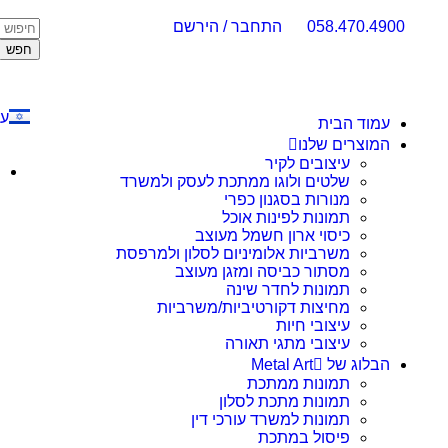
058.470.4900
התחבר / הירשם
חפש
עב
עמוד הבית
המוצרים שלנו
עיצובים לקיר
שלטים ולוגו ממתכת לעסק ולמשרד
מנורות בסגנון כפרי
תמונות לפינות אוכל
כיסוי ארון חשמל מעוצב
משרביות אלומיניום לסלון ולמרפסת
מסתור כביסה ומזגן מעוצב
תמונות לחדר שינה
מחיצות דקורטיביות/משרביות
עיצובי חיות
עיצובי מתגי תאורה
הבלוג של Metal Art
תמונות ממתכת
תמונות מתכת לסלון
תמונות למשרד עורכי דין
פיסול במתכת