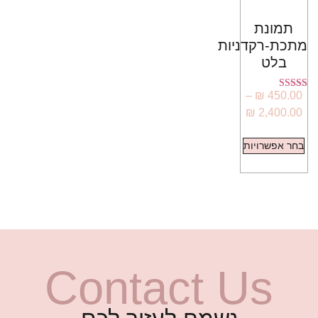
תמונת
מתכת-רקדניות
בלט
–
₪
450.00
דורג
5.00
₪
2,400.00
מתוך 5
בחר אפשרויות
Contact Us