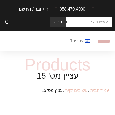
058.470.4900
התחבר / הירשם
0
חפש
עברית
English
המוצרים שלנו
הבלוג של Metal Art
אודות MetalArt4Home
Products
עציץ מס' 15
עמוד הבית
/
עיצובים לקיר
/ עציץ מס' 15