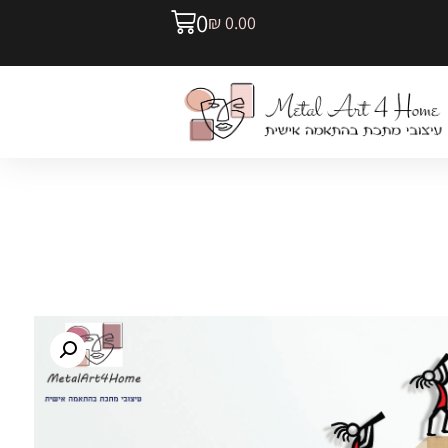
0
₪
0.00