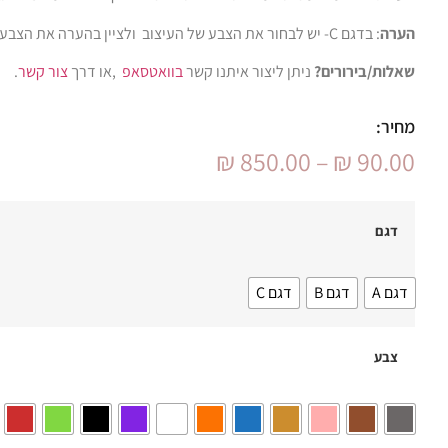
הערה
: בדגם C- יש לבחור את הצבע של העיצוב ולציין בהערה את הצבע המבוקש לחלק הצבעוני (שמלה…).
שאלות/בירורים?
ניתן ליצור איתנו קשר
בוואטסאפ
,או דרך
צור קשר
.
מחיר:
₪
850.00
–
₪
90.00
דגם
דגם A
דגם B
דגם C
צבע