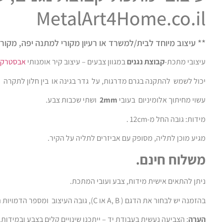
MetalArt4Home.co.il
** עיצוב מיוחד לבית/למשרד או רעיון מקורי למתנה יפה, מקור
עיצובי מתכת-
קבוצת נגנים
במגוון צבעים – עיצוב קיר אומנותי
אבסטרקט
יכול לשמש להתקנה בגרם מדרגות, על גדר בגינה או בין חלון לתקרה 
עשוי מחיתוך אלומיניום בעובי
2mm
ושתי שכבות צבע.
מידות: גובה החל מ-12cm .
מגיע מוכן לתליה, מסופק עם אביזרים לתליה על הקיר.
משלוח חינם.
ניתן להתאים אישית מידות, צבע ועובי המתכת.
בהזמנה יש לבחור את הדגם ( A, B או C), גובה העיצוב ומספר הדמויות המבוקש.
הערה
: הצביעה נעשית בעבודת יד – ייתכנו שינויים קלים בצבע ובמידות.