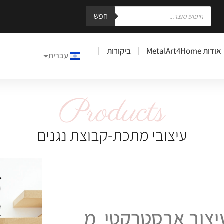
חפש
אודות MetalArt4Home
ביקורות
עברית
English
Products
עיצובי מתכת-קבוצת נגנים
עיצוב אבסטרקטי מ